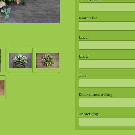
Kaart tekst
Lint 1
Lint 2
lint 3
Kleur samenstelling
Opmerking