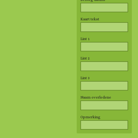
Kaart tekst
Lint 1
Lint 2
Lint 3
Naam overledene
Opmerking