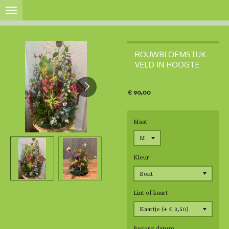
Ga
direct
naar
de
hoofdinhoud
ROUWBLOEMSTUK
VELD IN HOOGTE
€ 90,00
Maat
Kleur
Lint of kaart
Bezorg datum